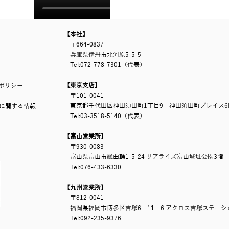
【本社】
〒664-0837
兵庫県伊丹市北河原5-5-5
Tel:072-778-7301（代表）
【東京支店】
ポリシー
〒101-0041
​ 東京都千代田区神田須田町1丁目9 神田須田町プレイス6
に関する情報
Tel:03-3518-5140（代表）
【富山営業所】
〒930-0083
富山県富山市総曲輪1-5-24 リアライズ富山城址公園3
Tel:076-433-6330
【九州営業所】
〒812-0041
福岡県福岡市博多区吉塚6－11－6 アクロス吉塚ステーショ
Tel:092-235-9376