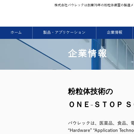
株式会社パウレックは創業70
年の粉粒体装置の製造メ
ホーム
製品・アプリケーション
企業情報
企業情報
粉粒体技術の
ＯＮＥ-ＳＴＯＰ 
パウレックは、医薬品、食品、
“Hardware” “Application Tech