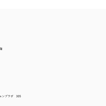
階
階
ンプラザ 305