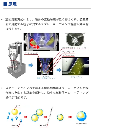
■ 原理
旋回流動方式により、粉体の流動層高が低く抑えられ、装置底
部で流動する粒子に対するスプレーコーティング操作が効率的
に行えます。
スクリーンとインペラによる解砕機構により、コーティング操
作時に発生する凝集を解砕し、微小な単粒子へのコーティング
操作が可能です。