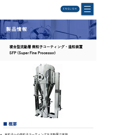
ENGLISH
製品情報
複合型流動層 微粒子コーティング・造粒装置
SFP (Super Fine Processor)
■ 概要
単粒子への微粒子コーティングを流動層で実現。