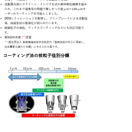
流動層内部にスクリーン・インペラ方式の解砕整粒機構を組み
入れ、これまで凝集等の問題で難しかった数μm～100μmオ
ーダーのコーティングを可能としました。
DEMシミュレーションを駆使し、ファンブレードによる流動促
進、容器形状の最適化が図られています。
微細粒子の造粒、ワックスコーティングなどにも対応可能で
す。
第9回仲井賞
(*)
受賞
*
一般社団法人 製剤機械技
術学会制定の「製剤技術の向上に貢献し、
当年度最も優れた功績」に与えられる賞です。
コーティング法の核粒子径別分類