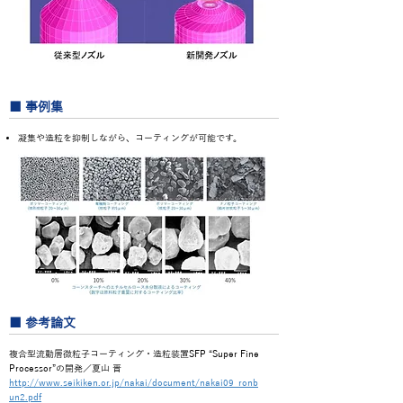
■ 事例集
凝集や造粒を抑制しながら、コーティングが可能です。
■ 参考論文
複合型流動層微粒子コーティング・造粒装置SFP “Super Fine
Processor”の開発／夏山 晋
http://www.seikiken.or.jp/nakai/document/nakai09_ronb
un2.pdf